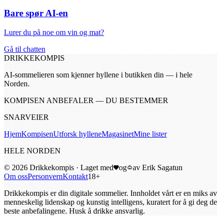
Bare spør AI-en
Lurer du på noe om vin og mat?
Gå til chatten
DRIKKE
KOMPIS
AI-sommelieren som kjenner hyllene i butikken din — i hele
Norden.
KOMPISEN ANBEFALER — DU BESTEMMER
SNARVEIER
Hjem
Kompisen
Utforsk hyllene
Magasinet
Mine lister
HELE NORDEN
©
2026
Drikkekompis · Laget med
og
av
Erik Sagatun
Om oss
Personvern
Kontakt
18+
Drikkekompis er din digitale sommelier. Innholdet vårt er en miks av
menneskelig lidenskap og kunstig intelligens, kuratert for å gi deg de
beste anbefalingene. Husk å drikke ansvarlig.