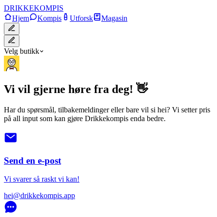
DRIKKE
KOMPIS
Hjem
Kompis
Utforsk
Magasin
Velg butikk
Vi vil gjerne høre fra deg! 👋
Har du spørsmål, tilbakemeldinger eller bare vil si hei? Vi setter pris
på all input som kan gjøre Drikkekompis enda bedre.
Send en e-post
Vi svarer så raskt vi kan!
hei@drikkekompis.app