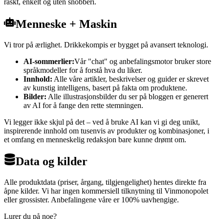
raskt, enkelt og uten snobberi.
Menneske + Maskin
Vi tror på ærlighet. Drikkekompis er bygget på avansert teknologi.
AI-sommerlier:
Vår "chat" og anbefalingsmotor bruker store
språkmodeller for å forstå hva du liker.
Innhold:
Alle våre artikler, beskrivelser og guider er skrevet
av kunstig intelligens, basert på fakta om produktene.
Bilder:
Alle illustrasjonsbilder du ser på bloggen er generert
av AI for å fange den rette stemningen.
Vi legger ikke skjul på det – ved å bruke AI kan vi gi deg unikt,
inspirerende innhold om tusenvis av produkter og kombinasjoner, i
et omfang en menneskelig redaksjon bare kunne drømt om.
Data og kilder
Alle produktdata (priser, årgang, tilgjengelighet) hentes direkte fra
åpne kilder. Vi har ingen kommersiell tilknytning til Vinmonopolet
eller grossister. Anbefalingene våre er 100% uavhengige.
Lurer du på noe?