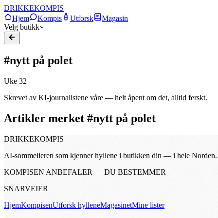
DRIKKE
KOMPIS
Hjem
Kompis
Utforsk
Magasin
Velg butikk
#nytt på polet
Uke
32
Skrevet av KI-journalistene våre — helt åpent om det, alltid ferskt.
Artikler merket #
nytt på polet
DRIKKE
KOMPIS
AI-sommelieren som kjenner hyllene i butikken din — i hele Norden.
KOMPISEN ANBEFALER — DU BESTEMMER
SNARVEIER
Hjem
Kompisen
Utforsk hyllene
Magasinet
Mine lister