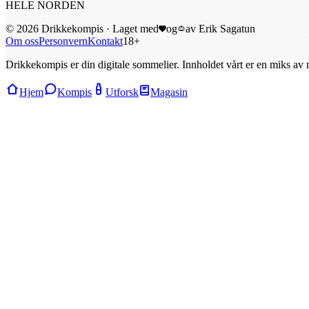
HELE NORDEN
©
2026
Drikkekompis · Laget med
og
av
Erik Sagatun
Om oss
Personvern
Kontakt
18+
Drikkekompis er din digitale sommelier. Innholdet vårt er en miks av m
Hjem
Kompis
Utforsk
Magasin