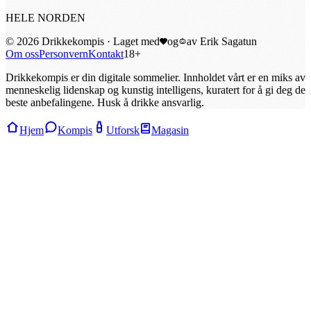
HELE NORDEN
©
2026
Drikkekompis · Laget med
og
av
Erik Sagatun
Om oss
Personvern
Kontakt
18+
Drikkekompis er din digitale sommelier. Innholdet vårt er en miks av
menneskelig lidenskap og kunstig intelligens, kuratert for å gi deg de
beste anbefalingene. Husk å drikke ansvarlig.
Hjem
Kompis
Utforsk
Magasin