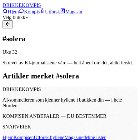
DRIKKE
KOMPIS
Hjem
Kompis
Utforsk
Magasin
Velg butikk
#solera
Uke
32
Skrevet av KI-journalistene våre — helt åpent om det, alltid ferskt.
Artikler merket #
solera
DRIKKE
KOMPIS
AI-sommelieren som kjenner hyllene i butikken din — i hele
Norden.
KOMPISEN ANBEFALER — DU BESTEMMER
SNARVEIER
Hjem
Kompisen
Utforsk hyllene
Magasinet
Mine lister